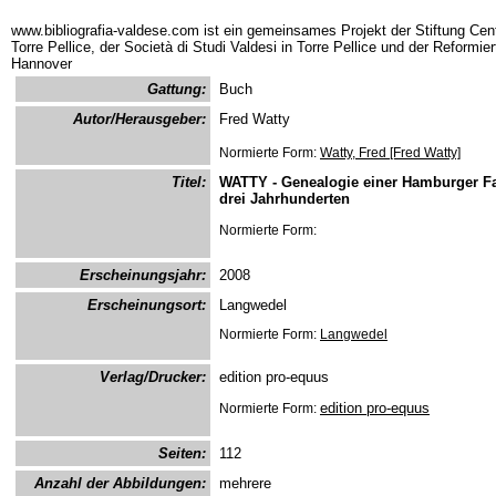
www.bibliografia-valdese.com ist ein gemeinsames Projekt der Stiftung Cent
Torre Pellice, der Società di Studi Valdesi in Torre Pellice und der Reformie
Hannover
Gattung:
Buch
Autor/Herausgeber:
Fred Watty
Normierte Form:
Watty, Fred [Fred Watty]
Titel:
WATTY - Genealogie einer Hamburger Fa
drei Jahrhunderten
Normierte Form:
Erscheinungsjahr:
2008
Erscheinungsort:
Langwedel
Normierte Form:
Langwedel
Verlag/Drucker:
edition pro-equus
edition pro-equus
Normierte Form:
Seiten:
112
Anzahl der Abbildungen:
mehrere