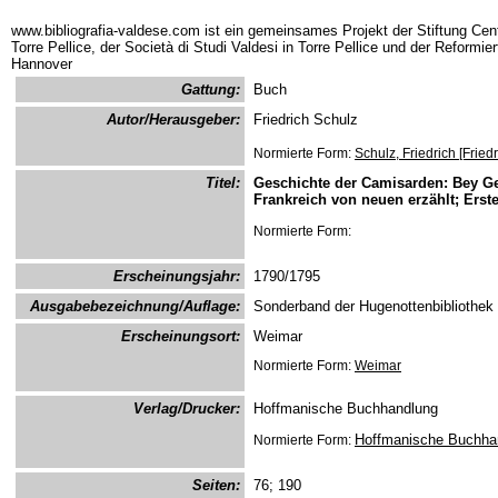
www.bibliografia-valdese.com ist ein gemeinsames Projekt der Stiftung Cent
Torre Pellice, der Società di Studi Valdesi in Torre Pellice und der Reformie
Hannover
Gattung:
Buch
Autor/Herausgeber:
Friedrich Schulz
Normierte Form:
Schulz, Friedrich [Fried
Titel:
Geschichte der Camisarden: Bey Gel
Frankreich von neuen erzählt; Ers
Normierte Form:
Erscheinungsjahr:
1790/1795
Ausgabebezeichnung/Auflage:
Sonderband der Hugenottenbibliothek
Erscheinungsort:
Weimar
Normierte Form:
Weimar
Verlag/Drucker:
Hoffmanische Buchhandlung
Hoffmanische Buchha
Normierte Form:
Seiten:
76; 190