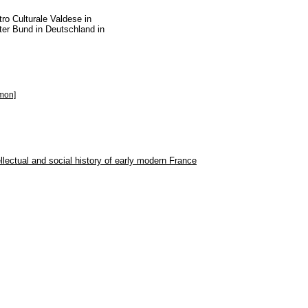
ro Culturale Valdese in
rter Bund in Deutschland in
lmon]
llectual and social history of early modern France