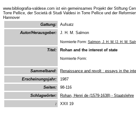
www.bibliografia-valdese.com ist ein gemeinsames Projekt der Stiftung Cent
Torre Pellice, der Società di Studi Valdesi in Torre Pellice und der Reformie
Hannover
Gattung:
Aufsatz
Autor/Herausgeber:
J. H. M. Salmon
Normierte Form:
Salmon, J. H. M. [J. H. M. Sa
Titel:
Rohan and the interest of state
Normierte Form:
Sammelband
:
Renaissance and revolt : essays in the inte
Erscheinungsjahr:
1987
Seiten:
98-116
Schlagwörter:
Rohan, Henri de (1579-1638) - Staatslehre
:
XXII 19