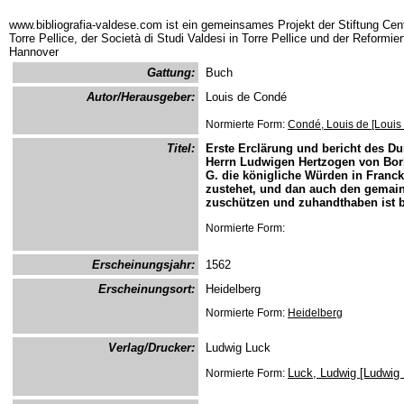
www.bibliografia-valdese.com ist ein gemeinsames Projekt der Stiftung Cent
Torre Pellice, der Società di Studi Valdesi in Torre Pellice und der Reformie
Hannover
Gattung:
Buch
Autor/Herausgeber:
Louis de Condé
Normierte Form:
Condé, Louis de [Louis
Titel:
Erste Erclärung und bericht des D
Herrn Ludwigen Hertzogen von Borb
G. die königliche Würden in Franck
zustehet, und dan auch den gemain
zuschützen und zuhandthaben ist 
Normierte Form:
Erscheinungsjahr:
1562
Erscheinungsort:
Heidelberg
Normierte Form:
Heidelberg
Verlag/Drucker:
Ludwig Luck
Luck, Ludwig [Ludwig
Normierte Form: