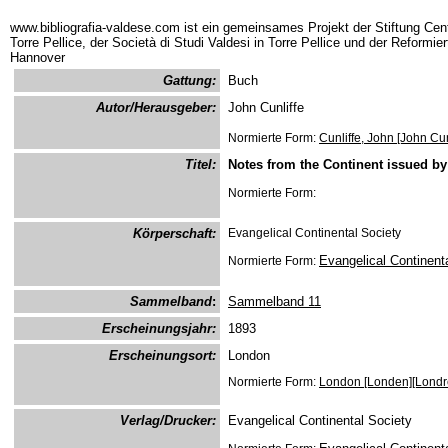
www.bibliografia-valdese.com ist ein gemeinsames Projekt der Stiftung Cent
Torre Pellice, der Società di Studi Valdesi in Torre Pellice und der Reformie
Hannover
Gattung:
Buch
Autor/Herausgeber:
John Cunliffe
Normierte Form:
Cunliffe, John [John Cun
Titel:
Notes from the Continent issued by
Normierte Form:
Körperschaft:
Evangelical Continental Society
Evangelical Continent
Normierte Form:
Sammelband
:
Sammelband 11
Erscheinungsjahr:
1893
Erscheinungsort:
London
Normierte Form:
London [Londen][Londr
Verlag/Drucker:
Evangelical Continental Society