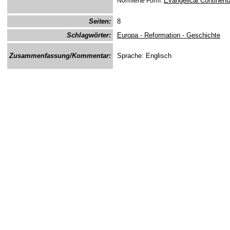
Evangelical Continent
Normierte Form:
Seiten:
8
Schlagwörter:
Europa - Reformation - Geschichte
Zusammenfassung/Kommentar:
Sprache: Englisch