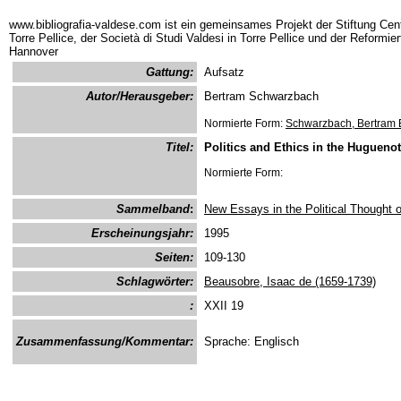
www.bibliografia-valdese.com ist ein gemeinsames Projekt der Stiftung Cent
Torre Pellice, der Società di Studi Valdesi in Torre Pellice und der Reformie
Hannover
Gattung:
Aufsatz
Autor/Herausgeber:
Bertram Schwarzbach
Normierte Form:
Schwarzbach, Bertram 
Titel:
Politics and Ethics in the Huguenot
Normierte Form:
Sammelband
:
New Essays in the Political Thought 
Erscheinungsjahr:
1995
Seiten:
109-130
Schlagwörter:
Beausobre, Isaac de (1659-1739)
:
XXII 19
Zusammenfassung/Kommentar:
Sprache: Englisch