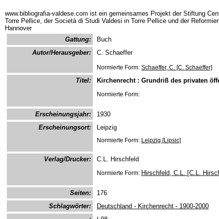
www.bibliografia-valdese.com ist ein gemeinsames Projekt der Stiftung Cent
Torre Pellice, der Società di Studi Valdesi in Torre Pellice und der Reformie
Hannover
Gattung:
Buch
Autor/Herausgeber:
C. Schaeffer
Normierte Form:
Schaeffer, C. [C. Schaeffer]
Titel:
Kirchenrecht : Grundriß des privaten öff
Normierte Form:
Erscheinungsjahr:
1930
Erscheinungsort:
Leipzig
Normierte Form:
Leipzig [Lipsic]
Verlag/Drucker:
C.L. Hirschfeld
Hirschfeld, C.L. [C.L. Hirsc
Normierte Form:
Seiten:
176
Schlagwörter:
Deutschland - Kirchenrecht - 1900-2000