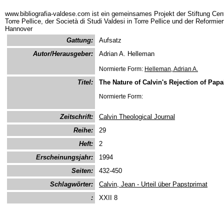
www.bibliografia-valdese.com ist ein gemeinsames Projekt der Stiftung Cent
Torre Pellice, der Società di Studi Valdesi in Torre Pellice und der Reformie
Hannover
Gattung:
Aufsatz
Autor/Herausgeber:
Adrian A. Helleman
Normierte Form:
Helleman, Adrian A.
Titel:
The Nature of Calvin's Rejection of Pap
Normierte Form:
Zeitschrift:
Calvin Theological Journal
Reihe:
29
Heft:
2
Erscheinungsjahr:
1994
Seiten:
432-450
Schlagwörter:
Calvin, Jean - Urteil über Papstprimat
:
XXII 8