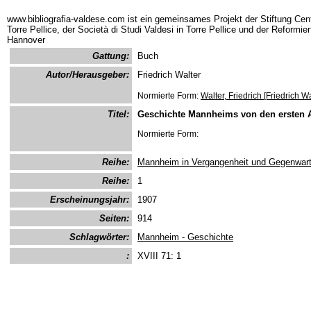
www.bibliografia-valdese.com ist ein gemeinsames Projekt der Stiftung Cent
Torre Pellice, der Società di Studi Valdesi in Torre Pellice und der Reformie
Hannover
Gattung:
Buch
Autor/Herausgeber:
Friedrich Walter
Normierte Form:
Walter, Friedrich [Friedrich Wa
Titel:
Geschichte Mannheims von den ersten 
Normierte Form:
Reihe:
Mannheim in Vergangenheit und Gegenwart
Reihe:
1
Erscheinungsjahr:
1907
Seiten:
914
Schlagwörter:
Mannheim - Geschichte
:
XVIII 71: 1