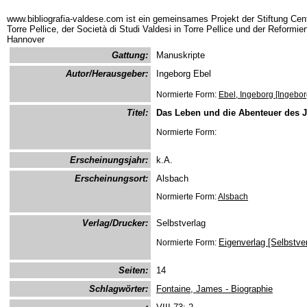
www.bibliografia-valdese.com ist ein gemeinsames Projekt der Stiftung Cent
Torre Pellice, der Società di Studi Valdesi in Torre Pellice und der Reformie
Hannover
Gattung:
Manuskripte
Autor/Herausgeber:
Ingeborg Ebel
Normierte Form:
Ebel, Ingeborg [Ingebor
Titel:
Das Leben und die Abenteuer des J
Normierte Form:
Erscheinungsjahr:
k.A.
Erscheinungsort:
Alsbach
Normierte Form:
Alsbach
Verlag/Drucker:
Selbstverlag
Eigenverlag [Selbstver
Normierte Form:
Seiten:
14
Schlagwörter:
Fontaine, James - Biographie