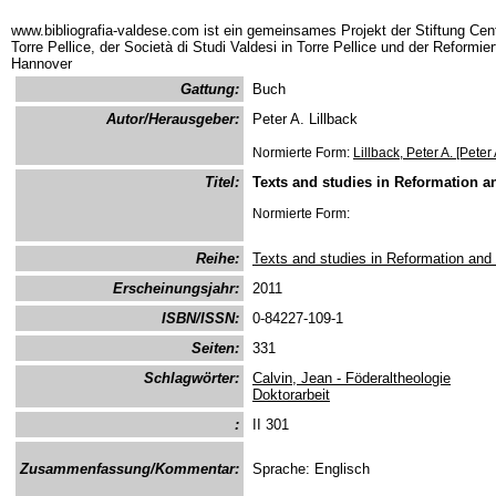
www.bibliografia-valdese.com ist ein gemeinsames Projekt der Stiftung Cent
Torre Pellice, der Società di Studi Valdesi in Torre Pellice und der Reformie
Hannover
Gattung:
Buch
Autor/Herausgeber:
Peter A. Lillback
Normierte Form:
Lillback, Peter A. [Peter 
Titel:
Texts and studies in Reformation a
Normierte Form:
Reihe:
Texts and studies in Reformation and
Erscheinungsjahr:
2011
ISBN/ISSN:
0-84227-109-1
Seiten:
331
Schlagwörter:
Calvin, Jean - Föderaltheologie
Doktorarbeit
:
II 301
Zusammenfassung/Kommentar:
Sprache: Englisch