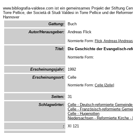
www.bibliografia-valdese.com ist ein gemeinsames Projekt der Stiftung Cent
Torre Pellice, der Società di Studi Valdesi in Torre Pellice und der Reformie
Hannover
Gattung:
Buch
Autor/Herausgeber:
Andreas Flick
Normierte Form:
Flick, Andreas [Andreas F
Titel:
Die Geschichte der Evangelisch-re
Normierte Form:
Erscheinungsjahr:
1992
Erscheinungsort:
Celle
Normierte Form:
Celle [Zelle]
Seiten:
31
Schlagwörter:
Celle - Deutsch-reformierte Gemeinde
Celle - Französisch-reformierte Geme
Celle - Hugenotten
Niedersachsen - Reformierte Kirche -
:
XI 121