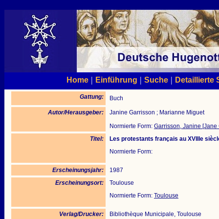
|
|
|
Home
Einführung
Suche
Detaillierte
Gattung:
Buch
Autor/Herausgeber:
Janine Garrisson ; Marianne Miguet
Normierte Form:
Garrisson, Janine [Jane 
Titel:
Les protestants français au XVIIIe siècle
Normierte Form:
Erscheinungsjahr:
1987
Erscheinungsort:
Toulouse
Normierte Form:
Toulouse
Verlag/Drucker:
Bibliothèque Municipale, Toulouse