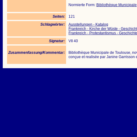
Normierte Form:
Bibliothèque Municipale
Seiten:
121
Schlagwörter:
Ausstellungen - Katalog
Frankreich - Kirche der Wüste - Geschich
Frankreich - Protestantismus - Geschicht
Signatur:
VII 40
Zusammenfassung/Kommentar:
Bibliothèque Municipale de Toulouse, n
conçue et realisée par Janine Garrisson 