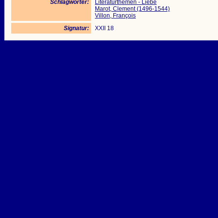
Schlagwörter:
Literaturthemen - Liebe
Marot, Clement (1496-1544)
Villon, François
Signatur:
XXII 18