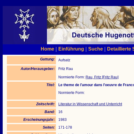
|
|
|
Home
Einführung
Suche
Detaillierte
Gattung:
Aufsatz
Autor/Herausgeber:
Fritz Rau
Normierte Form:
Rau, Fritz [Fritz Rau]
Titel:
Le theme de l'amour dans l'oeuvre de Franco
Normierte Form:
Zeitschrift:
Literatur in Wissenschaft und Unterricht
Band:
16
Erscheinungsjahr:
1983
Seiten:
171-178