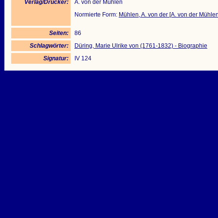
Verlag/Drucker:
A. von der Mühlen
Normierte Form:
Mühlen, A. von der [A. von der Mühlen
Seiten:
86
Schlagwörter:
Düring, Marie Ulrike von (1761-1832) - Biographie
Signatur:
IV 124