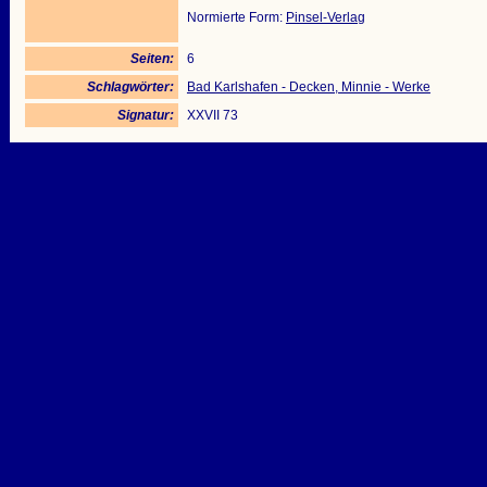
Normierte Form:
Pinsel-Verlag
Seiten:
6
Schlagwörter:
Bad Karlshafen - Decken, Minnie - Werke
Signatur:
XXVII 73