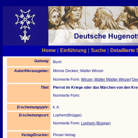
|
|
|
Home
Einführung
Suche
Detaillierte
Gattung:
Buch
Autor/Herausgeber:
Minnie Decken; Walter Winzer
Normierte Form:
Winzer, Walter [Walter Winzer]
Dec
Titel:
Pierrot im Kriege oder das Märchen von den Kre
Normierte Form:
Erscheinungsjahr:
k. A.
Erscheinungsort:
Lophem(Brügge)
Normierte Form:
Lophem (Brügge)
Verlag/Drucker:
Pinsel-Verlag