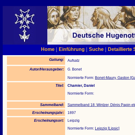
|
|
|
Home
Einführung
Suche
Detaillierte
Gattung:
Aufsatz
Autor/Herausgeber:
G. Bonet
Normierte Form:
Bonet-Maury, Gaston [G
Titel:
Chamier, Daniel
Normierte Form:
Sammelband
:
Sammelband 18: Wintzer, Dénis Papin et
Erscheinungsjahr:
1897
Erscheinungsort:
Leipzig
Normierte Form:
Leipzig [Lipsic]