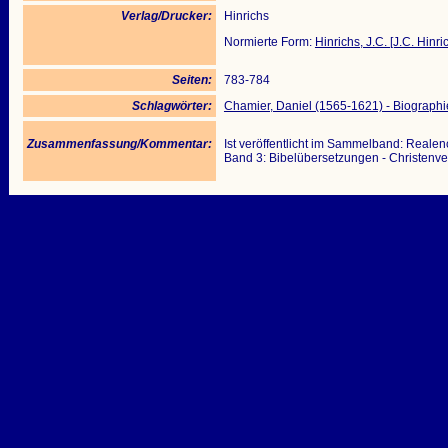
Verlag/Drucker:
Hinrichs
Normierte Form:
Hinrichs, J.C. [J.C. Hinri
Seiten:
783-784
Schlagwörter:
Chamier, Daniel (1565-1621) - Biographi
Zusammenfassung/Kommentar:
Ist veröffentlicht im Sammelband: Realen
Band 3: Bibelübersetzungen - Christenv