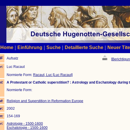
|
|
|
|
Home
Einführung
Suche
Detaillierte Suche
Neuer Tite
g:
Aufsatz
[
Berichtigun
r:
Luc Racaut
Normierte Form:
Racaut, Luc [Luc Racaut]
el:
A Protestant or Catholic superstition? : Astrology and Eschatology during 
Normierte Form:
d
:
Religion and Superstition in Reformation Europe
r:
2002
n:
154-169
r:
Astrologie - 1500-1600
Eschatologie - 1500-1600