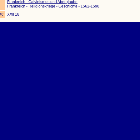
Frankreich - Calvinismus und Aberglaube
Frankreich - Religionskriege - Geschichte - 1562-1598
r:
XXII 18