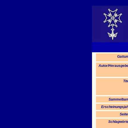
Gattun
Autor/Herausgebe
Tit
Sammelban
Erscheinungsjah
Seite
Schlagwörte