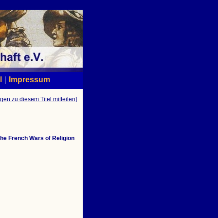
|
l
Impressum
gen zu diesem Titel mitteilen
]
the French Wars of Religion