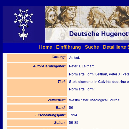
|
|
|
Home
Einführung
Suche
Detaillierte
Gattung:
Aufsatz
Autor/Herausgeber:
Peter J. Leithart
Normierte Form:
Leithart, Peter J. [Pete
Titel:
Stoic elements in Calvin's doctrine of 
Normierte Form:
Zeitschrift:
Westminster Theological Journal
Band:
56
Erscheinungsjahr:
1994
Seiten:
59-85