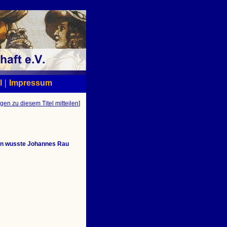
|
l
Impressum
gen zu diesem Titel mitteilen
]
lin wusste Johannes Rau