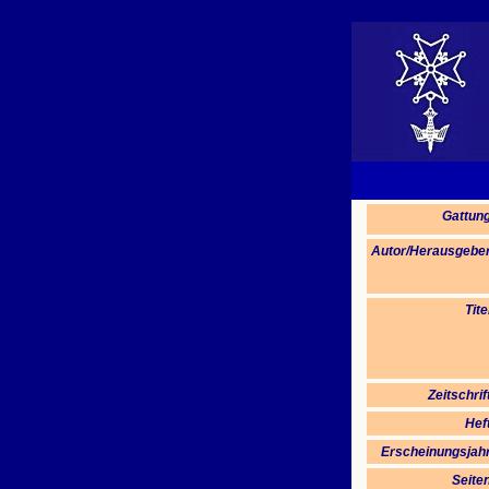
Gattung
Autor/Herausgeber
Tite
Zeitschrif
Hef
Erscheinungsjahr
Seite