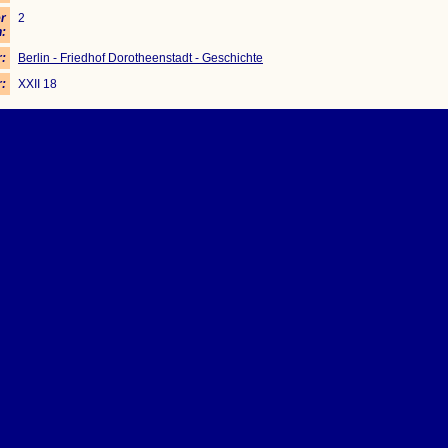
r
2
:
:
Berlin - Friedhof Dorotheenstadt - Geschichte
r:
XXII 18