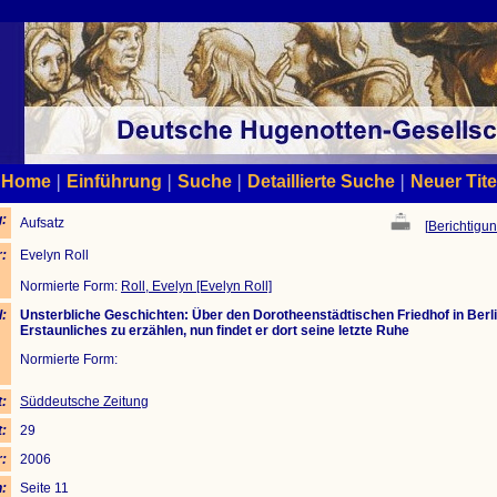
|
|
|
|
Home
Einführung
Suche
Detaillierte Suche
Neuer Tite
:
Aufsatz
[
Berichtigun
:
Evelyn Roll
Normierte Form:
Roll, Evelyn [Evelyn Roll]
l:
Unsterbliche Geschichten: Über den Dorotheenstädtischen Friedhof in Ber
Erstaunliches zu erzählen, nun findet er dort seine letzte Ruhe
Normierte Form:
t:
Süddeutsche Zeitung
t:
29
:
2006
n:
Seite 11