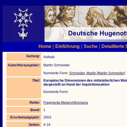
|
|
|
Home
Einführung
Suche
Detaillierte
Gattung:
Aufsatz
Autor/Herausgeber:
Martin Schneider
Normierte Form:
Schneider, Martin [Martin Schneider]
Titel:
Europäische Dimensionen des mittelalterlichen Wal
dargestellt an Hand der Inquisitionsakten
Normierte Form:
Reihe:
Fragmenta Melanchthoniana
Band:
1
Erscheinungsjahr:
2003
Seiten:
9-16