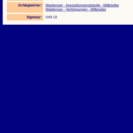
Schlagwörter:
Waldenser - Inquisitionsprotokolle - Mittelalter
Waldenser - Verfolgungen - Mittelalter
Signatur:
XXII 19