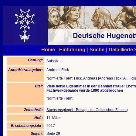
|
|
|
Home
Einführung
Suche
Detaillierte
Gattung:
Aufsatz
Autor/Herausgeber:
Andreas Flick
Normierte Form:
Flick, Andreas [Andreas Flick][A. Flick]
Titel:
Viele noble Eigentümer in der Bahnhofstraße: Ehefra
Fachwerkgebäude wurde 1890 abgebrochen
Normierte Form:
Zeitschrift:
Sachsenspiegel : Beilage zur Celleschen Zeitung
Heft:
11. März
Erscheinungsjahr:
2017
Seiten:
Seite 29