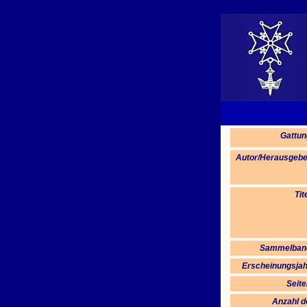
Gattun
Autor/Herausgebe
Tit
Sammelban
Erscheinungsjah
Seite
Anzahl d