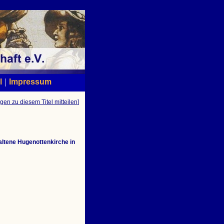
|
l
Impressum
gen zu diesem Titel mitteilen
]
haltene Hugenottenkirche in