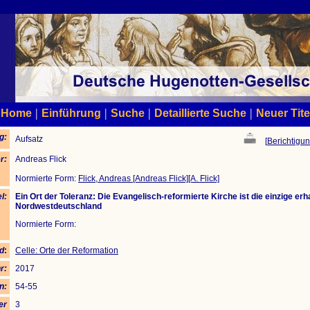
|
|
|
|
Home
Einführung
Suche
Detaillierte Suche
Neuer Tite
g:
Aufsatz
[
Berichtigun
r:
Andreas Flick
Normierte Form:
Flick, Andreas [Andreas Flick][A. Flick]
el:
Ein Ort der Toleranz: Die Evangelisch-reformierte Kirche ist die einzige er
Nordwestdeutschland
Normierte Form:
d
:
Celle: Orte der Reformation
r:
2017
n:
54-55
er
3