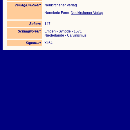
Verlag/Drucker:
Neukirchener Verlag
Normierte Form:
Neukirchener Verlag
Seiten:
147
Schlagwörter:
Emden - Synode - 1571
Niederlande - Calvinismus
Signatur:
XI 54