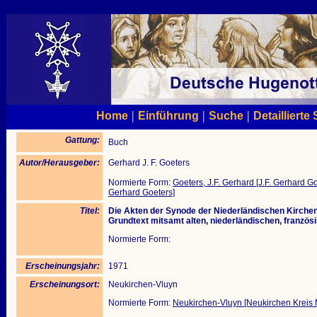
|
|
|
Home
Einführung
Suche
Detaillierte
Gattung:
Buch
Autor/Herausgeber:
Gerhard J. F. Goeters
Normierte Form:
Goeters, J.F. Gerhard [J.F. Gerhard G
Gerhard Goeters]
Titel:
Die Akten der Synode der Niederländischen Kirchen
Grundtext mitsamt alten, niederländischen, franz
Normierte Form:
Erscheinungsjahr:
1971
Erscheinungsort:
Neukirchen-Vluyn
Normierte Form:
Neukirchen-Vluyn [Neukirchen Kreis 