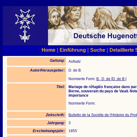
|
|
|
Home
Einführung
Suche
Detaillierte
Gattung:
Aufsatz
Autor/Herausgeber:
D. de B.
Normierte Form:
B., D. de [D. de B.]
Titel:
Mariage de réfugiés française dans pa
Berne, souverain du pays de Vaud. Note
importance
Normierte Form:
Zeitschrift:
Bulletin de la Sociéte de l'Histoire du Pr
Jahrgang:
3
Erscheinungsjahr:
1855