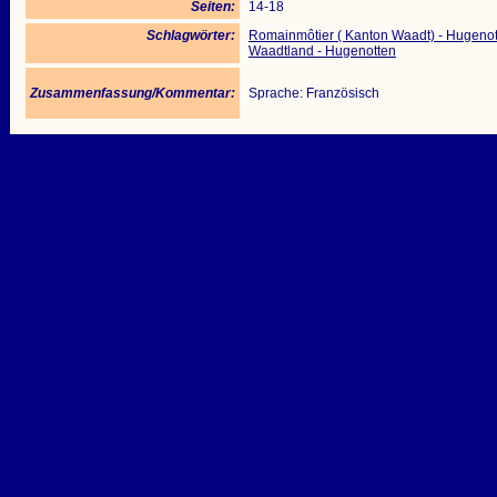
Seiten:
14-18
Schlagwörter:
Romainmôtier ( Kanton Waadt) - Hugenott
Waadtland - Hugenotten
Zusammenfassung/Kommentar:
Sprache: Französisch