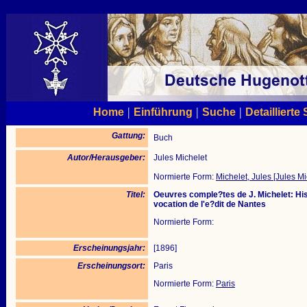
|
|
|
Home
Einführung
Suche
Detaillierte
Gattung:
Buch
Autor/Herausgeber:
Jules Michelet
Normierte Form:
Michelet, Jules [Jules Mi
Titel:
Oeuvres comple?tes de J. Michelet: His
vocation de l'e?dit de Nantes
Normierte Form:
Erscheinungsjahr:
[1896]
Erscheinungsort:
Paris
Normierte Form:
Paris