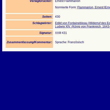
Verlag/Drucker:
Ernest Flammarion
Normierte Form:
Flammarion, Ernest [Ern
Seiten:
430
Schlagwörter:
Edikt von Fontainebleau (Widerruf des Ed
Ludwig XIV. (König von Frankreich, 1643-
Signatur:
XXIII 431
Zusammenfassung/Kommentar:
Sprache: Französisch