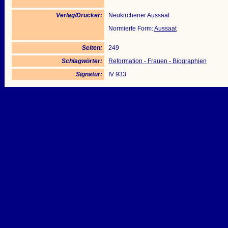
Verlag/Drucker:
Neukirchener Aussaat
Normierte Form:
Aussaat
Seiten:
249
Schlagwörter:
Reformation - Frauen - Biographien
Signatur:
IV 933