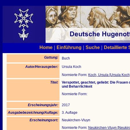
|
|
|
Home
Einführung
Suche
Detaillierte
Gattung:
Buch
Autor/Herausgeber:
Ursula Koch
Normierte Form:
Koch, Ursula [Ursula Koch
Titel:
Verspottet, geachtet, geliebt: Die Fraue
und Beharrlichkeit
Normierte Form:
Erscheinungsjahr:
2017
Ausgabebezeichnung/Auflage:
3. Auflage
Erscheinungsort:
Neukirchen-Vluyn
Normierte Form:
Neukirchen-Vluyn [Neukir