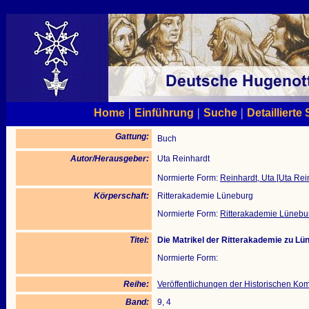
|
|
|
Home
Einführung
Suche
Detaillierte
Gattung:
Buch
Autor/Herausgeber:
Uta Reinhardt
Normierte Form:
Reinhardt, Uta [Uta Rei
Körperschaft:
Ritterakademie Lüneburg
Normierte Form:
Ritterakademie Lünebu
Titel:
Die Matrikel der Ritterakademie zu Lü
Normierte Form:
Reihe:
Veröffentlichungen der Historischen Ko
Band:
9, 4