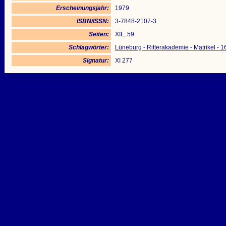
Erscheinungsjahr:
1979
ISBN/ISSN:
3-7848-2107-3
Seiten:
XIL, 59
Schlagwörter:
Lüneburg - Ritterakademie - Matrikel - 
Signatur:
XI 277