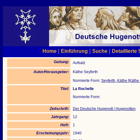
|
|
|
Home
Einführung
Suche
Detaillierte
Gattung:
Aufsatz
Autor/Herausgeber:
Käthe Seyferth
Normierte Form:
Seyferth, Käthe [Käthe 
Titel:
La Rochelle
Normierte Form:
Zeitschrift:
Der Deutsche Hugenott / Hugenotten
Jahrgang:
12
Heft:
1
Erscheinungsjahr:
1940