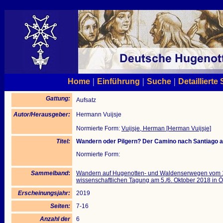
|
|
|
Home
Einführung
Suche
Detaillierte
Gattung:
Aufsatz
Autor/Herausgeber:
Hermann Vuijsje
Normierte Form:
Vuijsje, Herman [Herman Vuijsje]
Titel:
Wandern oder Pilgern? Der Camino nach Santiago al
Normierte Form:
Sammelband
:
Wandern auf Hugenotten- und Waldenserwegen vom 19.
wissenschaftlichen Tagung am 5./6. Oktober 2018 in
Erscheinungsjahr:
2019
Seiten:
7-16
Anzahl der
6