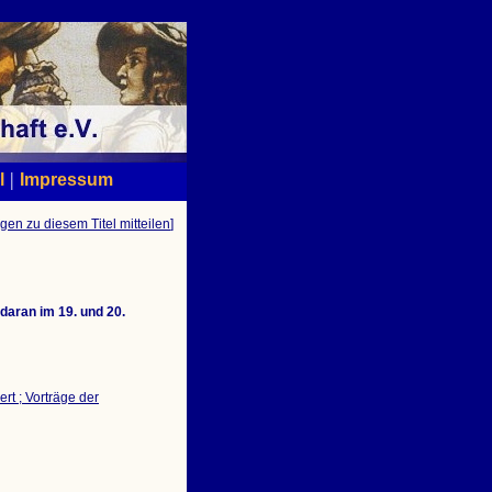
|
l
Impressum
gen zu diesem Titel mitteilen
]
aran im 19. und 20.
t ; Vorträge der