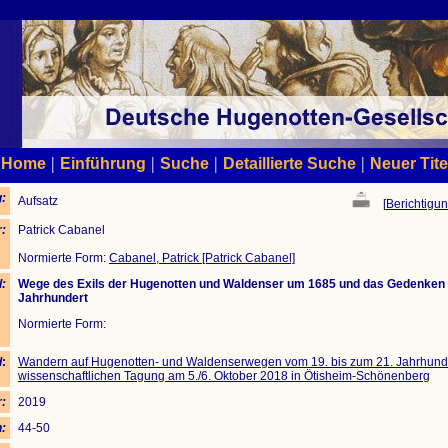
|
|
|
|
Home
Einführung
Suche
Detaillierte Suche
Neuer Tite
:
Aufsatz
[
Berichtigun
:
Patrick Cabanel
Normierte Form:
Cabanel, Patrick [Patrick Cabanel]
l:
Wege des Exils der Hugenotten und Waldenser um 1685 und das Gedenken d
Jahrhundert
Normierte Form:
d
:
Wandern auf Hugenotten- und Waldenserwegen vom 19. bis zum 21. Jahrhunder
wissenschaftlichen Tagung am 5./6. Oktober 2018 in Ötisheim-Schönenberg
:
2019
n:
44-50