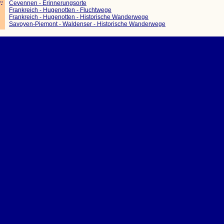
:
Cevennen - Erinnerungsorte
Frankreich - Hugenotten - Fluchtwege
Frankreich - Hugenotten - Historische Wanderwege
Savoyen-Piemont - Waldenser - Historische Wanderwege