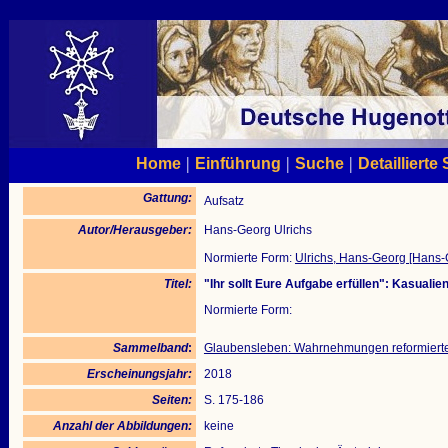
|
|
|
Home
Einführung
Suche
Detaillierte
Gattung:
Aufsatz
Autor/Herausgeber:
Hans-Georg Ulrichs
Normierte Form:
Ulrichs, Hans-Georg [Hans-
Titel:
"Ihr sollt Eure Aufgabe erfüllen": Kasual
Normierte Form:
Sammelband
:
Glaubensleben: Wahrnehmungen reformierte
Erscheinungsjahr:
2018
Seiten:
S. 175-186
Anzahl der Abbildungen:
keine