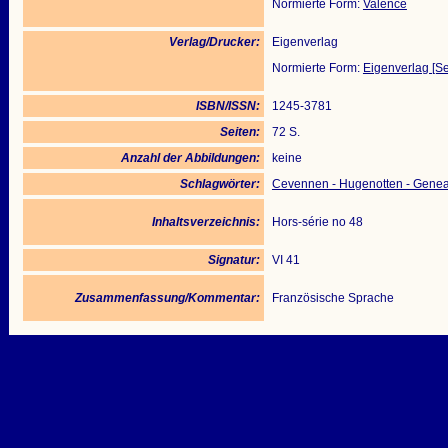
Normierte Form:
Valence
Verlag/Drucker:
Eigenverlag
Normierte Form:
Eigenverlag [Se
ISBN/ISSN:
1245-3781
Seiten:
72 S.
Anzahl der Abbildungen:
keine
Schlagwörter:
Cevennen - Hugenotten - Genea
Inhaltsverzeichnis:
Hors-série no 48
Signatur:
VI 41
Zusammenfassung/Kommentar:
Französische Sprache