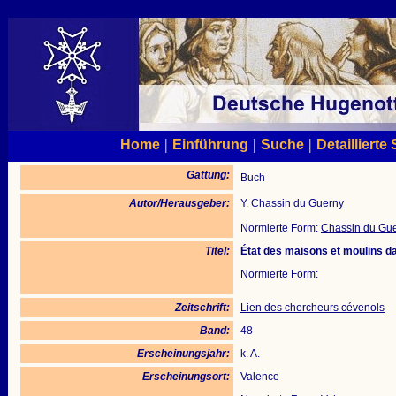
|
|
|
Home
Einführung
Suche
Detaillierte
Gattung:
Buch
Autor/Herausgeber:
Y. Chassin du Guerny
Normierte Form:
Chassin du Guer
Titel:
État des maisons et moulins da
Normierte Form:
Zeitschrift:
Lien des chercheurs cévenols
Band:
48
Erscheinungsjahr:
k. A.
Erscheinungsort:
Valence