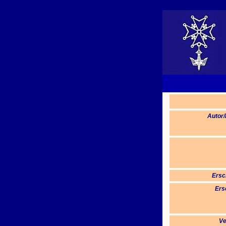
Autor
Ersc
Ers
Ve