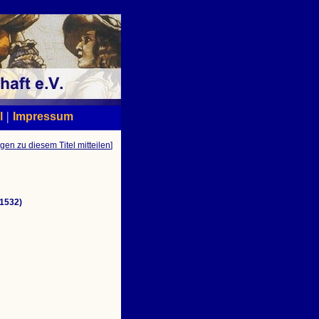
|
l
Impressum
gen zu diesem Titel mitteilen
]
-1532)