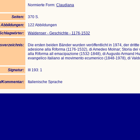
Normierte Form:
Claudiana
Seiten:
370 S.
 Abbildungen:
122 Abbildungen
Schlagwörter:
Waldenser - Geschichte - 1176-1532
tsverzeichnis:
Die ersten beiden Bänder wurden veröffentlicht in 1974, der drittte in
adesione alla Riforma (1176-1532), di Amedeo Molnar; Storia dei va
alla Riforma all emacipazione (1532-1848), di Augusto Armand Hu
evangelico italiano al movimento ecumenico (1848-1978), di Vald
Signatur:
III 193: 1
/Kommentar:
Italienische Sprache