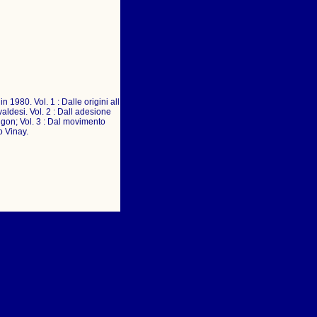
 1980. Vol. 1 : Dalle origini all
ldesi. Vol. 2 : Dall adesione
gon; Vol. 3 : Dal movimento
o Vinay.