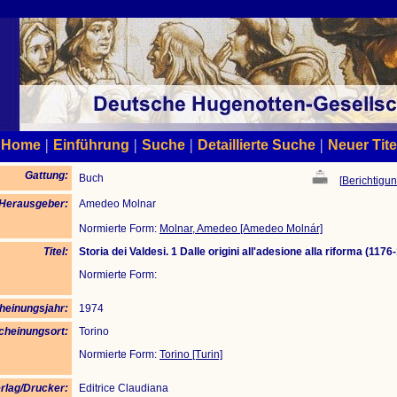
|
|
|
|
Home
Einführung
Suche
Detaillierte Suche
Neuer Tite
Gattung:
Buch
[
Berichtigun
/Herausgeber:
Amedeo Molnar
Normierte Form:
Molnar, Amedeo [Amedeo Molnár]
Titel:
Storia dei Valdesi. 1 Dalle origini all'adesione alla riforma (1176
Normierte Form:
heinungsjahr:
1974
cheinungsort:
Torino
Normierte Form:
Torino [Turin]
rlag/Drucker:
Editrice Claudiana