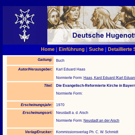
|
|
|
Home
Einführung
Suche
Detaillierte
Gattung:
Buch
Autor/Herausgeber:
Karl Eduard Haas
Normierte Form:
Haas, Kard Eduard [Karl Eduar
Titel:
Die Evangelisch-Reformierte Kirche in Bayern
Normierte Form:
Erscheinungsjahr:
1970
Erscheinungsort:
Neustadt a. d. Aisch
Normierte Form:
Neustadt an der Aisch
Verlag/Drucker:
Kommissionsverlag Ph. C. W. Schmidt