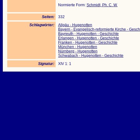
Normierte Form:
Schmidt, Ph. C. W.
Seiten:
332
Schlagwörter:
Allgäu - Hugenotten
Bayern - Evangelisch-reformierte Kirche - Gesch
Bayreuth - Hugenotten - Geschichte
Erlangen - Hugenotten - Geschichte
Franken - Hugenotten - Geschichte
München - Hugenotten
Nürnberg - Hugenotten
Schwabach - Hugenotten - Geschichte
Signatur:
XIV 1: 1