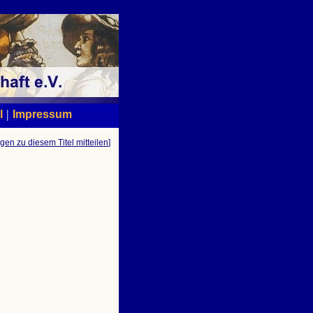
|
l
Impressum
gen zu diesem Titel mitteilen
]