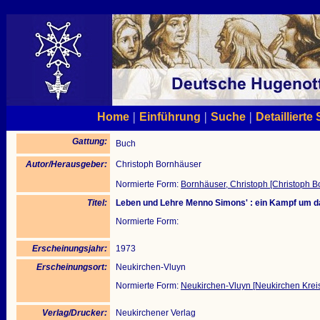
|
|
|
Home
Einführung
Suche
Detaillierte
Gattung:
Buch
Autor/Herausgeber:
Christoph Bornhäuser
Normierte Form:
Bornhäuser, Christoph [Christoph B
Titel:
Leben und Lehre Menno Simons' : ein Kampf um d
Normierte Form:
Erscheinungsjahr:
1973
Erscheinungsort:
Neukirchen-Vluyn
Normierte Form:
Neukirchen-Vluyn [Neukirchen Krei
Verlag/Drucker:
Neukirchener Verlag