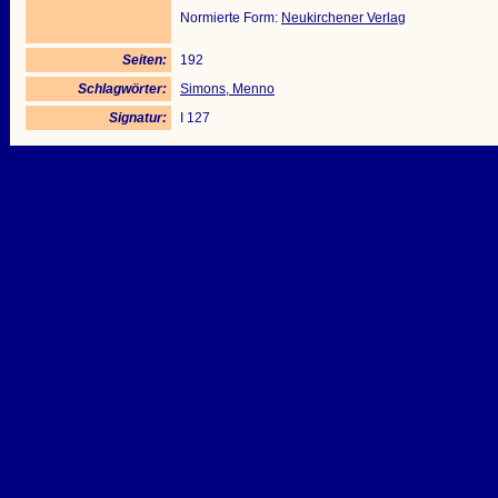
Normierte Form:
Neukirchener Verlag
Seiten:
192
Schlagwörter:
Simons, Menno
Signatur:
I 127