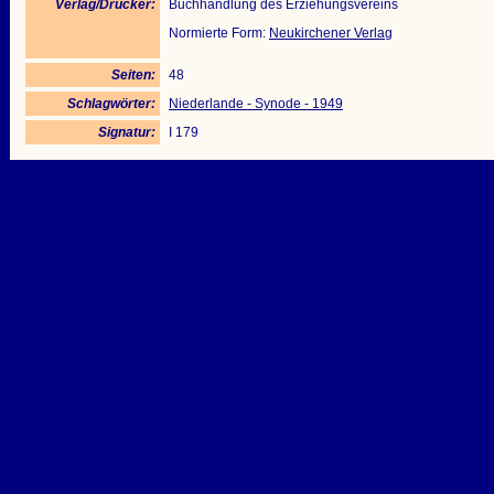
Verlag/Drucker:
Buchhandlung des Erziehungsvereins
Normierte Form:
Neukirchener Verlag
Seiten:
48
Schlagwörter:
Niederlande - Synode - 1949
Signatur:
I 179