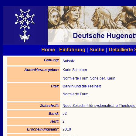
|
|
|
Home
Einführung
Suche
Detaillierte
Gattung:
Aufsatz
Autor/Herausgeber:
Karin Scheiber
Normierte Form:
Scheiber, Karin
Titel:
Calvin und die Freiheit
Normierte Form:
Zeitschrift:
Neue Zeitschrift für systematische Theologi
Band:
52
Heft:
2
Erscheinungsjahr:
2010