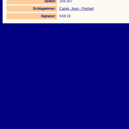
Seiten:
193-207
Schlagwörter:
Calvin, Jean - Freiheit
Signatur:
XXII 19