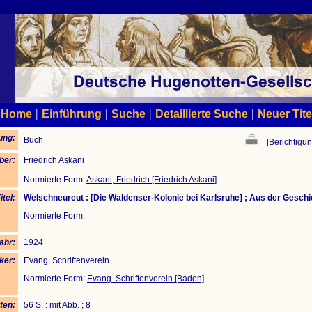
|
|
|
|
Home
Einführung
Suche
Detaillierte Suche
Neuer Tite
ung:
Buch
[
Berichtigun
ber:
Friedrich Askani
Normierte Form:
Askani, Friedrich [Friedrich Askani]
itel:
Welschneureut : [Die Waldenser-Kolonie bei Karlsruhe] ; Aus der Gesch
Normierte Form:
ahr:
1924
ker:
Evang. Schriftenverein
Normierte Form:
Evang. Schriftenverein [Baden]
ten:
56 S. : mit Abb. ; 8