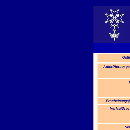
Gatt
Autor/Herausge
T
Erscheinungsj
Verlag/Druc
Sei