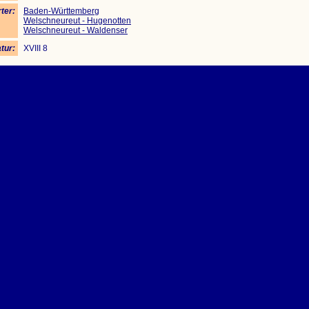
ter:
Baden-Württemberg
Welschneureut - Hugenotten
Welschneureut - Waldenser
tur:
XVIII 8