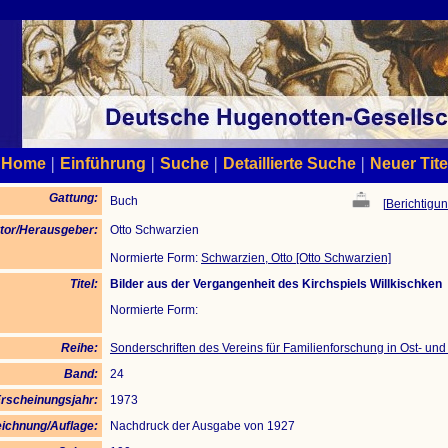
|
|
|
|
Home
Einführung
Suche
Detaillierte Suche
Neuer Tite
Gattung:
Buch
[
Berichtigun
tor/Herausgeber:
Otto Schwarzien
Normierte Form:
Schwarzien, Otto [Otto Schwarzien]
Titel:
Bilder aus der Vergangenheit des Kirchspiels Willkischken
Normierte Form:
Reihe:
Sonderschriften des Vereins für Familienforschung in Ost- un
Band:
24
rscheinungsjahr:
1973
ichnung/Auflage:
Nachdruck der Ausgabe von 1927