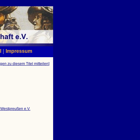
|
l
Impressum
gen zu diesem Titel mitteilen
]
d Westpreußen e.V.