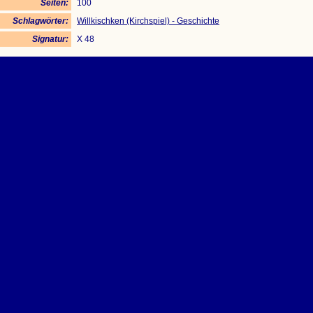
Seiten:
100
Schlagwörter:
Willkischken (Kirchspiel) - Geschichte
Signatur:
X 48