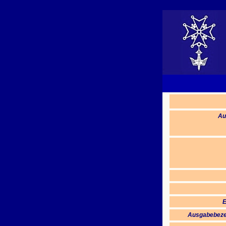
Au
E
Ausgabebeze