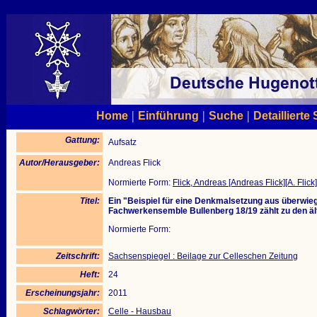
|
|
|
Home
Einführung
Suche
Detaillierte
Gattung:
Aufsatz
Autor/Herausgeber:
Andreas Flick
Normierte Form:
Flick, Andreas [Andreas Flick][A. Flick]
Titel:
Ein "Beispiel für eine Denkmalsetzung aus überwie
Fachwerkensemble Bullenberg 18/19 zählt zu den ä
Normierte Form:
Zeitschrift:
Sachsenspiegel : Beilage zur Celleschen Zeitung
Heft:
24
Erscheinungsjahr:
2011
Schlagwörter:
Celle - Hausbau