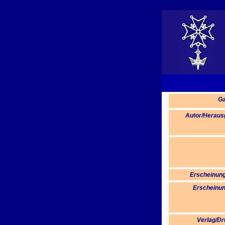
Ga
Autor/Heraus
Erscheinung
Erscheinun
Verlag/Dr