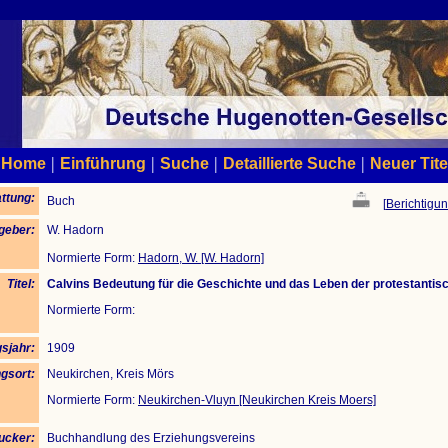
|
|
|
|
Home
Einführung
Suche
Detaillierte Suche
Neuer Tite
ttung:
Buch
[
Berichtigun
geber:
W. Hadorn
Normierte Form:
Hadorn, W. [W. Hadorn]
Titel:
Calvins Bedeutung für die Geschichte und das Leben der protestantis
Normierte Form:
sjahr:
1909
gsort:
Neukirchen, Kreis Mörs
Normierte Form:
Neukirchen-Vluyn [Neukirchen Kreis Moers]
ucker:
Buchhandlung des Erziehungsvereins