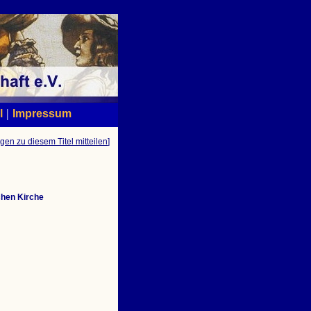
|
l
Impressum
gen zu diesem Titel mitteilen
]
chen Kirche