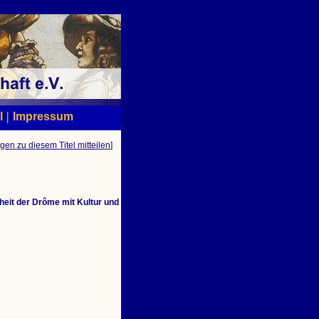
|
l
Impressum
gen zu diesem Titel mitteilen
]
eit der Drôme mit Kultur und