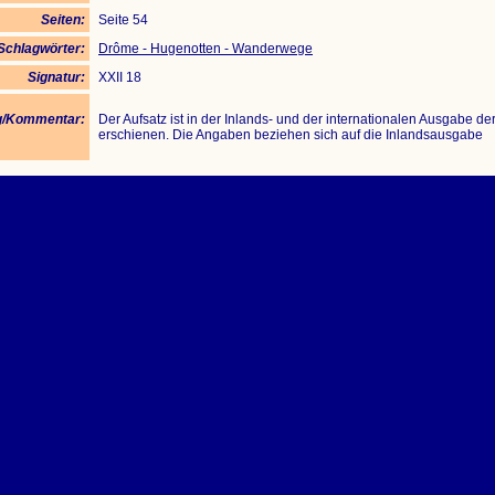
Seiten:
Seite 54
Schlagwörter:
Drôme - Hugenotten - Wanderwege
Signatur:
XXII 18
/Kommentar:
Der Aufsatz ist in der Inlands- und der internationalen Ausgabe d
erschienen. Die Angaben beziehen sich auf die Inlandsausgabe