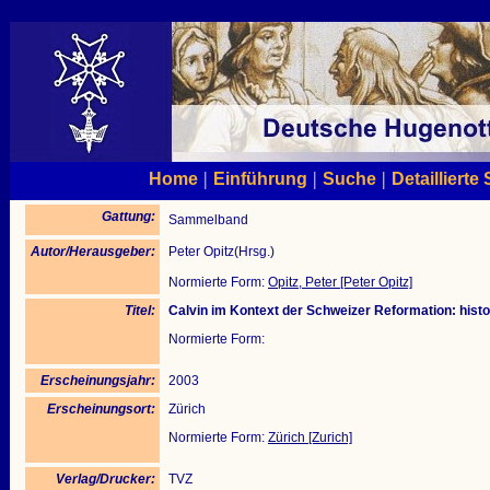
|
|
|
Home
Einführung
Suche
Detaillierte
Gattung:
Sammelband
Autor/Herausgeber:
Peter Opitz(Hrsg.)
Normierte Form:
Opitz, Peter [Peter Opitz]
Titel:
Calvin im Kontext der Schweizer Reformation: hist
Normierte Form:
Erscheinungsjahr:
2003
Erscheinungsort:
Zürich
Normierte Form:
Zürich [Zurich]
Verlag/Drucker:
TVZ