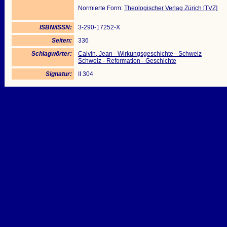
Normierte Form:
Theologischer Verlag Zürich [TVZ]
ISBN/ISSN:
3-290-17252-X
Seiten:
336
Schlagwörter:
Calvin, Jean - Wirkungsgeschichte - Schweiz
Schweiz - Reformation - Geschichte
Signatur:
II 304