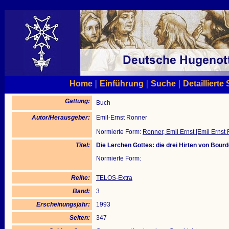
|
|
|
Home
Einführung
Suche
Detaillierte
Gattung:
Buch
Autor/Herausgeber:
Emil-Ernst Ronner
Normierte Form:
Ronner, Emil Ernst [Emil Ernst
Titel:
Die Lerchen Gottes: die drei Hirten von Bou
Normierte Form:
Reihe:
TELOS-Extra
Band:
3
Erscheinungsjahr:
1993
Seiten:
347