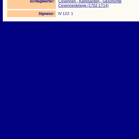
Schlagwörter:
Cevennen - Kamisarden - Geschichte
Cevennenkriege (1702-1714)
Signatur:
IV 122: 1