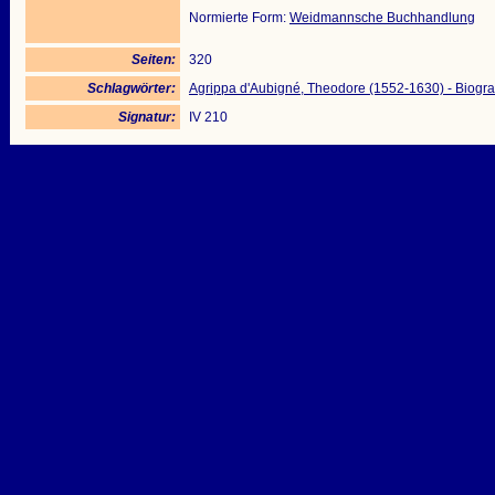
Normierte Form:
Weidmannsche Buchhandlung
Seiten:
320
Schlagwörter:
Agrippa d'Aubigné, Theodore (1552-1630) - Biogr
Signatur:
IV 210