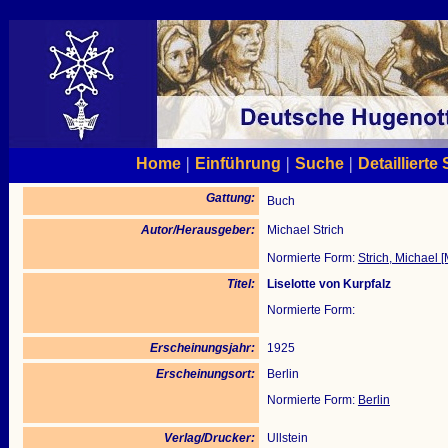
|
|
|
Home
Einführung
Suche
Detaillierte
Gattung:
Buch
Autor/Herausgeber:
Michael Strich
Normierte Form:
Strich, Michael [
Titel:
Liselotte von Kurpfalz
Normierte Form:
Erscheinungsjahr:
1925
Erscheinungsort:
Berlin
Normierte Form:
Berlin
Verlag/Drucker:
Ullstein