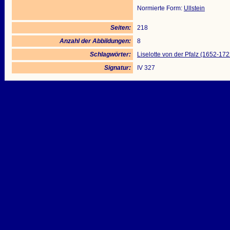
Normierte Form:
Ullstein
Seiten:
218
Anzahl der Abbildungen:
8
Schlagwörter:
Liselotte von der Pfalz (1652-172
Signatur:
IV 327