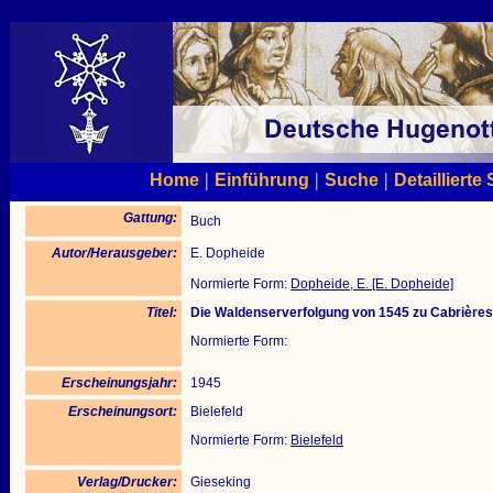
|
|
|
Home
Einführung
Suche
Detaillierte
Gattung:
Buch
Autor/Herausgeber:
E. Dopheide
Normierte Form:
Dopheide, E. [E. Dopheide]
Titel:
Die Waldenserverfolgung von 1545 zu Cabrières
Normierte Form:
Erscheinungsjahr:
1945
Erscheinungsort:
Bielefeld
Normierte Form:
Bielefeld
Verlag/Drucker:
Gieseking