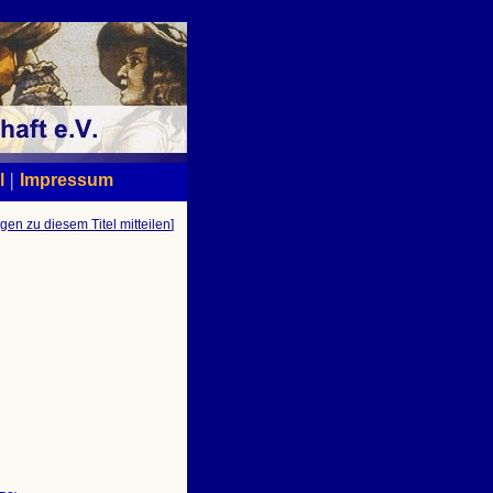
|
l
Impressum
gen zu diesem Titel mitteilen
]