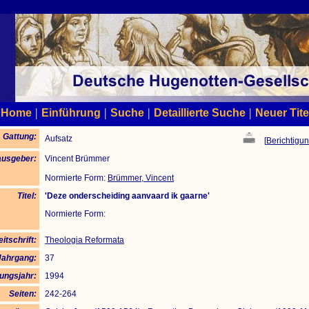
|
|
|
|
Home
Einführung
Suche
Detaillierte Suche
Neuer Tite
Gattung:
Aufsatz
[
Berichtigun
ausgeber:
Vincent Brümmer
Normierte Form:
Brümmer, Vincent
Titel:
'Deze onderscheiding aanvaard ik gaarne'
Normierte Form:
eitschrift:
Theologia Reformata
Jahrgang:
37
ungsjahr:
1994
Seiten:
242-264