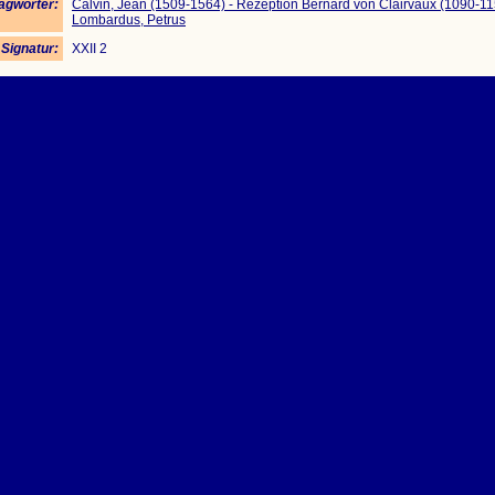
agwörter:
Calvin, Jean (1509-1564) - Rezeption Bernard von Clairvaux (1090-11
Lombardus, Petrus
Signatur:
XXII 2