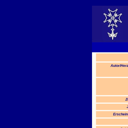
Autor/Her
Z
Erschein